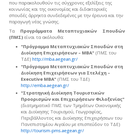
που παρακολουθούν τις σύγχρονες εξελίξεις της
κοινωνίας και της οικονομίας και διδακτορικές
σπουδές άρρηκτα συνδεδεμένες με την έρευνα και την
παραγωγή νέας γνώσης.
Τα
Προγράμματα Μεταπτυχιακών Σπουδών
(ΠΜΣ)
είναι τα ακόλουθα:
"Πρόγραμμα Μεταπτυχιακών Σπουδών στη
Διοίκηση Επιχειρήσεων – ΜΒΑ"
(ΠΜΣ του
ΤΔΕ)
http://mba.aegean.gr/
"Πρόγραμμα Μεταπτυχιακών Σπουδών στη
Διοίκηση Επιχειρήσεων για Στελέχη –
Executive
ΜΒΑ
"
(ΠΜΣ του ΤΔΕ)
http://emba.aegean.gr/
"Στρατηγική Διοίκηση Τουριστικών
Προορισμών και Επιχειρήσεων Φιλοξενίας"
(διατμηματικό ΠΜΣ των Τμημάτων Οικονομικής
και Διοίκησης Τουρισμού, Γεωγραφίας,
Περιβάλλοντος και Διοίκησης Επιχειρήσεων του
Πανεπιστημίου Αιγαίου με επισπεύδον το ΤΔΕ)
http://tourism-pms.aegean.gr/