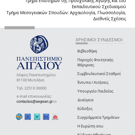
Τμήμα Επιστημών της Προσχολικής Αγωγής και του
Εκπαιδευτικού Σχεδιασμού
Τμήμα Μεσογειακών Σπουδών: Αρχαιολογία, Γλωσσολογία,
Διεθνείς Σχέσεις
ΧΡΗΣΙΜΟΙ ΣΥΝΔΕΣΜΟΙ
Βιβλιοθήκη
Παροχές Φοιτητικής
Μέριμνας
Συμβουλευτικοί Σταθμοί
Λόφος Πανεπιστημίου
81100 Μυτιλήνη
Έντυπα / Αιτήσεις
Τηλ. 22510 36000
Υπουργείο Παιδείας
e-mail επικοινωνίας:
Διαύγεια
(link sends e-mail)
contactus@aegean.gr
Εύδοξος
Συγγράμματα Τμημάτων
Η Ευρώπη σου
Κώδικας Ηθικής και