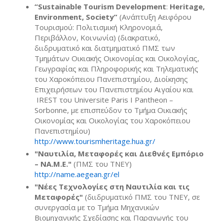
“
Sustainable
Tourism
Development
:
Heritage
,
Environment
,
Society
”
(Ανάπτυξη Αειφόρου
Τουρισμού: Πολιτισμική Κληρονομιά,
Περιβάλλον, Κοινωνία) (διακρατικό,
διιδρυματικό και διατμηματικό ΠΜΣ των
Τμημάτων Οικιακής Οικονομίας και Οικολογίας,
Γεωγραφίας και Πληροφορικής και Τηλεματικής
του Χαροκόπειου Πανεπιστημίου, Διοίκησης
Επιχειρήσεων του Πανεπιστημίου Αιγαίου και
IREST του Universite Paris I Pantheon –
Sorbonne, με επισπεύδον το Τμήμα Οικιακής
Οικονομίας και Οικολογίας του Χαροκόπειου
Πανεπιστημίου)
http://www.tourismheritage.hua.gr/
"Ναυτιλία, Μεταφορές και Διεθνές Εμπόριο
– ΝΑ.Μ.Ε."
(ΠΜΣ του ΤΝΕΥ)
http://name.aegean.gr/el
"Νέες Τεχνολογίες στη Ναυτιλία και τις
Μεταφορές"
(διιδρυματικό ΠΜΣ του ΤΝΕΥ, σε
συνεργασία με το Τμήμα Μηχανικών
Βιομηχανικής Σχεδίασης και Παραγωγής του