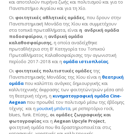
και αποτελούν πυρήνα ζωής και πολιτισμού και για το
Πανεπιστήμιο Αιγαίου και για τη Χίο.
Οι
φοιτητικές αθλητικές ομάδες
, που δρουν στην
Πανεπιστημιακή Μονάδα της Χίου και συμμετέχουν
στα τοπικά πρωταθλήματα, είναι
η ανδρική ομάδα
ποδοσφαίρου
, η
ανδρική ομάδα
καλαθοσφαίρισης
, η οποία αναδείχθηκε
πρωταθλήτρια στη Β’ Κατηγορία του Τοπικού
Πρωταθλήματος Καλαθοσφαίρισης την αγωνιστική
περίοδο 2017-2018 και η
ομάδα ιστιοπλοϊας
.
Οι
φοιτητικές πολιτιστικές ομάδες
της
Πανεπιστημιακής Μονάδας της Χίου είναι η
θεατρική
ομάδα
που καλύπτει ανάγκες δημιουργικής και
καλλιτεχνικής έκφρασης των φοιτητών/ριών μέσα από
τη θεατρική τέχνη, η
κινηματογραφική ομάδα
Cine
-
Aegean
που προωθεί τον πολιτισμό μέσω της έβδομης
τέχνης και η
μουσική μπάντα
, με ρεπερτόριο rock,
blues, funk. Επίσης,
οι ομάδες ζωγραφικής και
φωτογραφίας
και η
Aegean
Upcyle
Project
,
φοιτητική ομάδα που θα δραστηριοποιείται στις
κατασκευές, χρηστικές και καλλιτεχνικές.